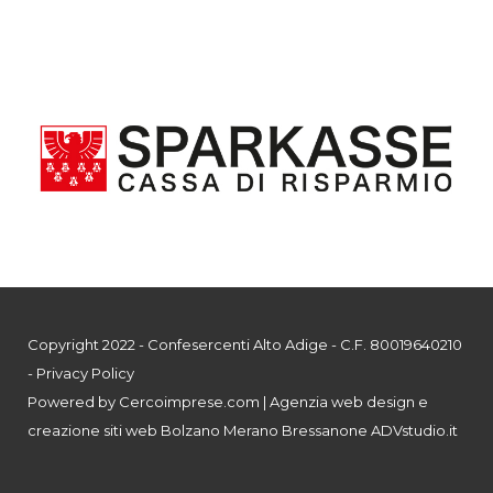
Copyright 2022 - Confesercenti Alto Adige - C.F. 80019640210
-
Privacy Policy
Powered by
Cercoimprese.com
| Agenzia web design e
creazione siti web Bolzano Merano Bressanone
ADVstudio.it