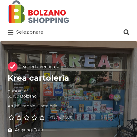
Cerca:
Cerca:
Selezionare
Scheda Verificata
Krea cartoleria
Via Bari 37
39100 Bolzano
Articoli regalo
Cartoleria
0 Reviews
Aggiungi Foto