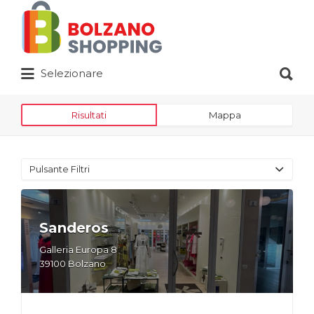
Cerca:
Cerca:
Selezionare
Risultati
Mappa
Pulsante Filtri
Sanderos
Galleria Europa 8
39100 Bolzano