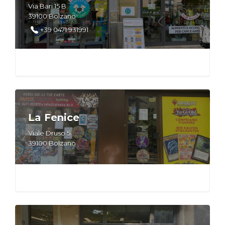
Via Bari 15 B
39100 Bolzano
+39 0471 931991
La Fenice
Viale Druso 5
39100 Bolzano