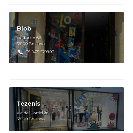
Blob
Via Torino 66
39100 Bolzano
+39 0471 279903
Tezenis
Via dei Portici 26
39100 Bolzano