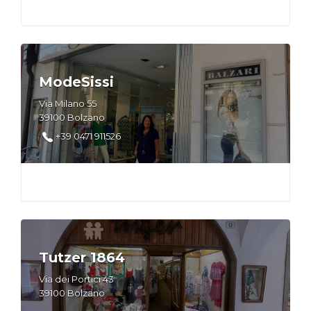
ModeSissi
Via Milano 55
39100 Bolzano
+39 0471 911526
Tutzer 1864
Via dei Portici 43
39100 Bolzano